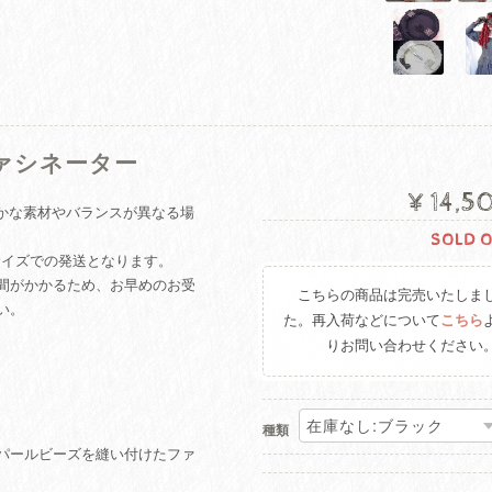
ァシネーター
¥14,5
やかな素材やバランスが異なる場
SOLD 
mサイズでの発送となります。
間がかかるため、お早めのお受
こちらの商品は完売いたしま
い。
た。再入荷などについて
こちら
りお問い合わせください
種類
パールビーズを縫い付けたファ