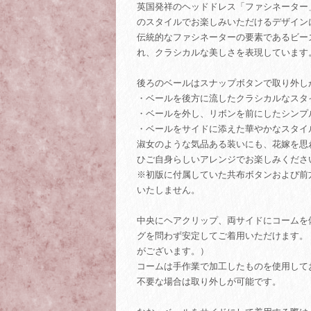
英国発祥のヘッドドレス「ファシネーター」を、L'
のスタイルでお楽しみいただけるデザイン
伝統的なファシネーターの要素であるビー
れ、クラシカルな美しさを表現しています
後ろのベールはスナップボタンで取り外し
・ベールを後方に流したクラシカルなスタ
・ベールを外し、リボンを前にしたシンプ
・ベールをサイドに添えた華やかなスタイ
淑女のような気品ある装いにも、花嫁を思
ひご自身らしいアレンジでお楽しみくださ
※初版に付属していた共布ボタンおよび前
いたしません。
中央にヘアクリップ、両サイドにコームを
グを問わず安定してご着用いただけます。
がございます。）
コームは手作業で加工したものを使用して
不要な場合は取り外しが可能です。