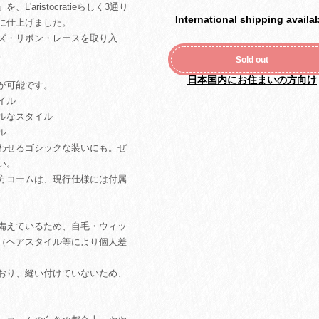
aristocratieらしく3通り
International shipping availa
に仕上げました。
ズ・リボン・レースを取り入
。
Sold out
日本国内にお住まいの方向け
が可能です。
イル
ルなスタイル
ル
わせるゴシックな装いにも。ぜ
い。
方コームは、現行仕様には付属
備えているため、自毛・ウィッ
（ヘアスタイル等により個人差
おり、縫い付けていないため、