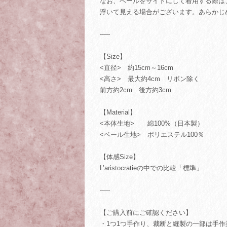
なお、ベールをサイドにして着用する際は
浮いて見える場合がございます。あらかじ
-----
【Size】
<直径> 約15cm～16cm
<高さ> 最大約4cm リボン除く
前方約2cm 後方約3cm
【Material】
<本体生地> 綿100%（日本製）
<ベール生地> ポリエステル100％
【体感Size】
L’aristocratieの中での比較「標準」
-----
【ご購入前にご確認ください】
・1つ1つ手作り、裁断と縫製の一部は手