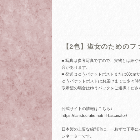
【2色】淑女のためのフ
■ 写真は参考写真ですので、実物とは細
合があります。
■ 発送はゆうパケットポストまたは60c
ゆうパケットポストはお届けまでに少々時
取希望の場合はゆうパックをご選択くださ
-----
公式サイトの情報はこちら↓
https://laristocratie.net/flf-fascinator/
日本製の上質な綿別珍に、一粒ずつ丁寧に
シネーターです。