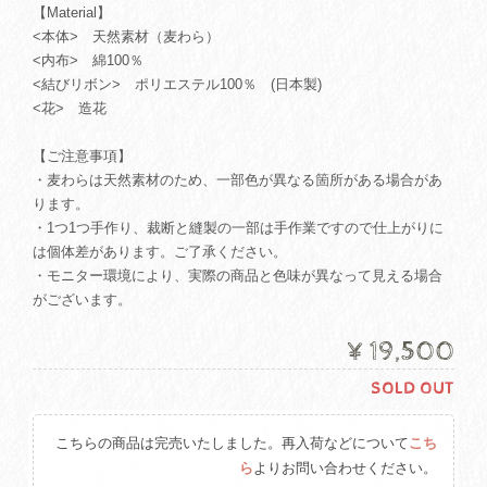
【Material】
<本体> 天然素材（麦わら）
<内布> 綿100％
<結びリボン> ポリエステル100％ (日本製)
<花> 造花
【ご注意事項】
・麦わらは天然素材のため、一部色が異なる箇所がある場合があ
ります。
・1つ1つ手作り、裁断と縫製の一部は手作業ですので仕上がりに
は個体差があります。ご了承ください。
・モニター環境により、実際の商品と色味が異なって見える場合
がございます。
¥19,500
SOLD OUT
こちらの商品は完売いたしました。再入荷などについて
こち
ら
よりお問い合わせください。