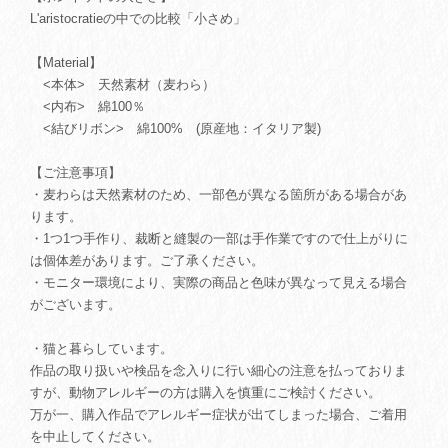
L'aristocratieの中での比較「小さめ」
【Material】
<本体> 天然素材（麦わら）
<内布> 綿100％
<結びリボン> 綿100% (原産地：イタリア製)
【ご注意事項】
・麦わらは天然素材のため、一部色が異なる箇所がある場合があ
ります。
・1つ1つ手作り、裁断と縫製の一部は手作業ですので仕上がりに
は個体差があります。ご了承ください。
・モニター環境により、実際の商品と色味が異なって見える場合
がございます。
・猫と暮らしています。
作品の取り扱いや検品を念入りに行い細心の注意を払っておりま
すが、動物アレルギーの方は購入を慎重にご検討ください。
万が一、購入作品でアレルギー症状が出てしまった場合、ご着用
を中止してください。