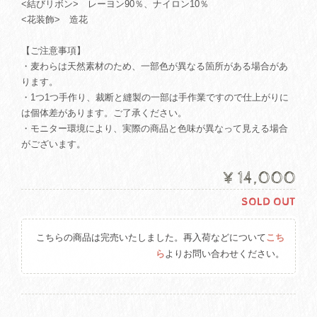
<結びリボン> レーヨン90％、ナイロン10％
<花装飾> 造花
【ご注意事項】
・麦わらは天然素材のため、一部色が異なる箇所がある場合があ
ります。
・1つ1つ手作り、裁断と縫製の一部は手作業ですので仕上がりに
は個体差があります。ご了承ください。
・モニター環境により、実際の商品と色味が異なって見える場合
がございます。
¥14,000
SOLD OUT
こちらの商品は完売いたしました。再入荷などについて
こち
ら
よりお問い合わせください。