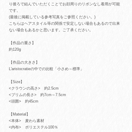
り後ろで結んでいただくことでお顔周りのリボンなし着用が可能
です。
(最後に掲載している参考写真をご参照ください。)
こちらはヘアスタイル等の関係で安定しない場合もあるので出来
ない場合もあるかと思います。ご了承ください。
【作品の重さ】
約120g
【作品の大きさ】
L'aristocratieの中での比較「小さめ～標準」
【Size】
<クラウンの高さ> 約2.5cm
<ブリムの長さ> 約7cm～7.5cm
<頭囲> 約45cm
【Material】
<本体> 麦わら素材
<内布> ポリエステル100％