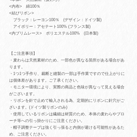
<内布> 綿100％
<結びリボン>
ブラック：レーヨン100％ (デザイン：ドイツ製)
アイボリー：アセテート100% (フランス製)
<内ブリムレース> ポリエステル100% (日本製)
【ご注意事項】
・麦わらは天然素材のため、一部色が異なる箇所がある場合があ
ります。
・1つ1つ手作り、裁断と縫製の一部は手作業ですので仕上がりに
は個体差があります。ご了承ください。
・モニター環境により、実際の商品と色味が異なって見える場合
がございます。
・リボンを針で止めて輸入される為、定期的にリボンに針穴がご
ざいます。(ドイツ製リボンのみ)
・使用しているリボンは繊細は材質のため、本体の麦わらやブロ
ーチ等への引っ掛かりにご注意ください。
・帽子調整テープは強く引っ張ると内側が避ける可能性があるた
め、ご注意ください。