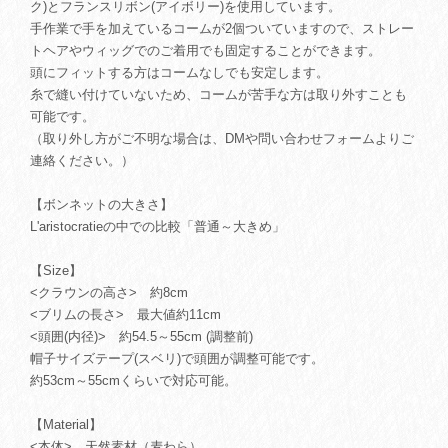
ク)とフランスリボン(アイボリー)を使用しています。
手作業で手を加えているコームが2個ついていますので、ストレー
トヘアやウィッグでのご着用でも固定することができます。
頭にフィットする方はコームなしでも安定します。
糸で縫い付けていないため、コームが苦手な方は取り外すことも
可能です。
（取り外し方がご不明な場合は、DMや問い合わせフォームよりご
連絡ください。）
【ボンネットの大きさ】
L'aristocratieの中での比較「普通～大きめ」
【Size】
<クラウンの高さ> 約8cm
<ブリムの長さ> 最大値約11cm
<頭囲(内径)> 約54.5～55cm (調整前)
帽子サイズテープ(スベリ)で頭囲が調整可能です。
約53cm～55cmくらいで対応可能。
【Material】
<本体> 天然素材（麦わら）